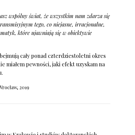
nasz wspólny świat, że wszystkim nam zdarza się
ransmisyjnym tego, co niejasne, irracjonalne,
matyk, które ujawniają się w obiektywie
ejmują cały ponad czterdziestoletni okres
nie miałem pewności, jaki efekt uzyskam na
u.
Wrocław, 2019
skim w Krakowie i studiów doktoranckich