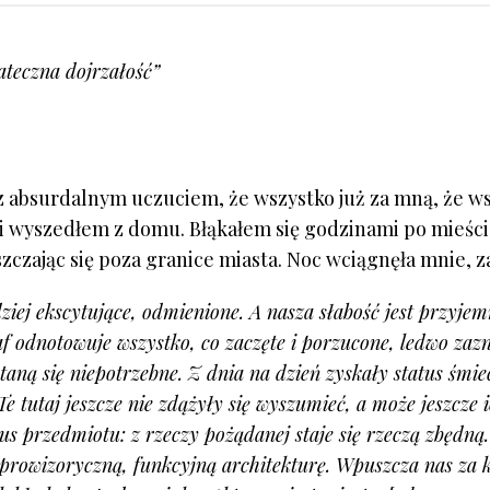
ateczna dojrzałość”
 absurdalnym uczuciem, że wszystko już za mną, że w
ę i wyszedłem z domu. Błąkałem się godzinami po mieści
szczając się poza granice miasta. Noc wciągnęła mnie, 
dziej ekscytujące, odmienione. A nasza słabość jest przyje
af odnotowuje wszystko, co zaczęte i porzucone, ledwo zaz
 staną się niepotrzebne. Z dnia na dzień zyskały status śmie
e tutaj jeszcze nie zdążyły się wyszumieć, a może jeszcze 
us przedmiotu: z rzeczy pożądanej staje się rzeczą zbędną.
, prowizoryczną, funkcyjną architekturę. Wpuszcza nas za