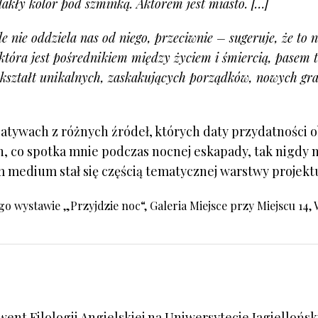
lakły kolor pod szminką. Aktorem jest miasto. […]
 nie oddziela nas od niego, przeciwnie – sugeruje, że to 
tóra jest pośrednikiem między życiem i śmiercią, pasem t
 kształt unikalnych, zaskakujących porządków, nowych gra
tywach z różnych źródeł, których daty przydatności ob
n, co spotka mnie podczas nocnej eskapady, tak nigdy 
m medium stał się częścią tematycznej warstwy projekt
 wystawie „Przyjdzie noc“, Galeria Miejsce przy Miejscu 14, 
lwent Filologii Angielskiej na Uniwersytecie Jagielloń