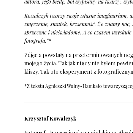
aktora, jego biedę, ból wypisany na twarzy, wyb
Kowalczyk tworzy swoje własne imaginarium, ale
zmęczenie, smutek, bezsenność. Że znamy noc, k
sprzeczne i nieświadome. A co czasem uzyskuje
fotografa.“*
Zdjęcia powstały na przeterminowanych nega
mojego życia. Tak jak nigdy nie byłem pewie
kliszy. Tak oto eksperyment z fotograficzny
*Z tekstu Agnieszki Wolny-Hamkało towarzyszącego
Krzysztof Kowalczyk
Fotograf, tłumacz języka angielskiego. Abso