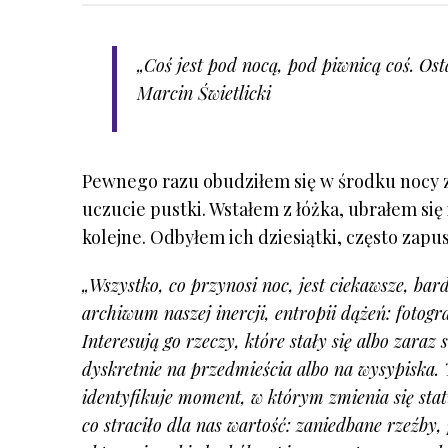
„Coś jest pod nocą, pod piwnicą coś. Ost
Marcin Świetlicki
Pewnego razu obudziłem się w środku nocy z
uczucie pustki. Wstałem z łóżka, ubrałem si
kolejne. Odbyłem ich dziesiątki, często zapu
„Wszystko, co przynosi noc, jest ciekawsze, bar
archiwum naszej inercji, entropii dążeń: fotogr
Interesują go rzeczy, które stały się albo zaraz
dyskretnie na przedmieścia albo na wysypiska. T
identyfikuje moment, w którym zmienia się stat
co straciło dla nas wartość: zaniedbane rzeźby