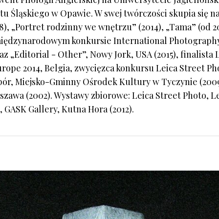
tu Śląskiego w Opawie. W swej twórczości skupia się na
, „Portret rodzinny we wnętrzu” (2014), „Tama” (od 201
międzynarodowym konkursie International Photograph
az „Editorial - Other”, Nowy Jork, USA (2015), finalist
ope 2014, Belgia, zwycięzca konkursu Leica Street Ph
pór, Miejsko-Gminny Ośrodek Kultury w Tyczynie (2009)
awa (2002). Wystawy zbiorowe: Leica Street Photo, Lei
 GASK Gallery, Kutna Hora (2012).