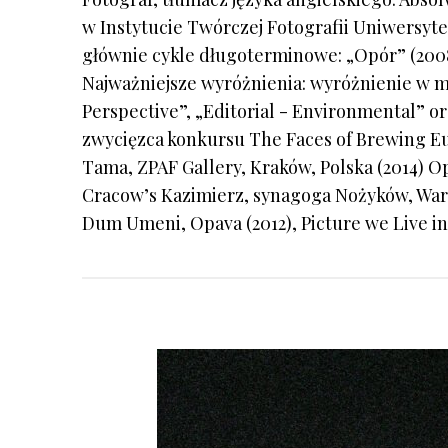
w Instytucie Twórczej Fotografii Uniwersyte
głównie cykle długoterminowe: „Opór” (2008)
Najważniejsze wyróżnienia: wyróżnienie w 
Perspective”, „Editorial - Environmental” or
zwycięzca konkursu The Faces of Brewing Eur
Tama, ZPAF Gallery, Kraków, Polska (2014) O
Cracow’s Kazimierz, synagoga Nożyków, Warsz
Dum Umeni, Opava (2012), Picture we Live in,