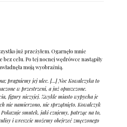
szystko już przeżyłem. Ogarnęło mnie
e bez celu. Po tej nocnej wędrówce nastąpiły
zawładnęła moją wyobraźnią.
mna; pragniemy jej ulec. […] Noc Kowalczyka to
naczone w przestrzeni, a już opuszczone.
cia, figury niczyjej. Zwykle miasto wypycha je
ich nie namierzono, nie sprzątnięto. Kowalczyk
 Pokazuje smutek, jaki czujemy, patrząc na to,
 kulisy i wreszcie możemy obejrzeć zmęczonego