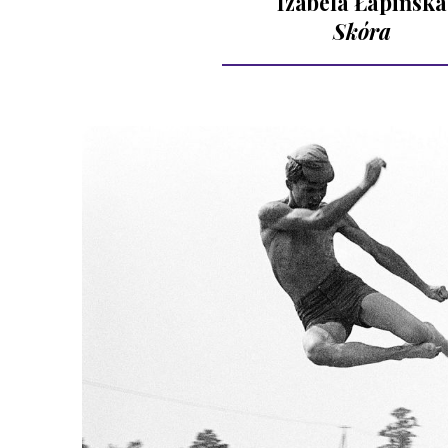
Izabela Łapińska
Skóra