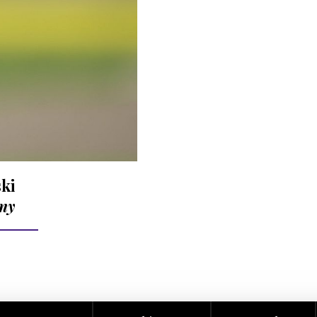
ki
ony