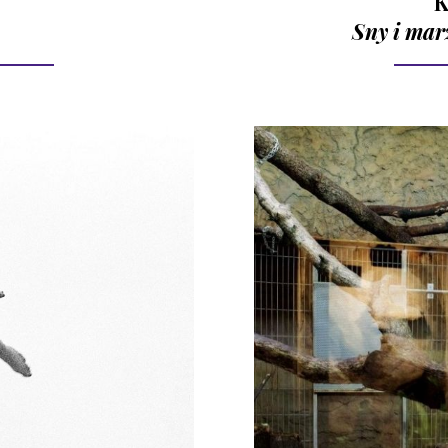
K
Sny i ma